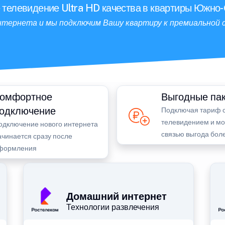
е телевидение Ultra HD качества в квартиры Южно-
тернета и мы подключим Вашу квартиру к премиальной с
омфортное
Выгодные пак
одключение
Подключая тариф 
телевидением и м
одключение нового интернета
связью выгода бо
ачинается сразу после
формления
Домашний интернет
Технологии развлечения