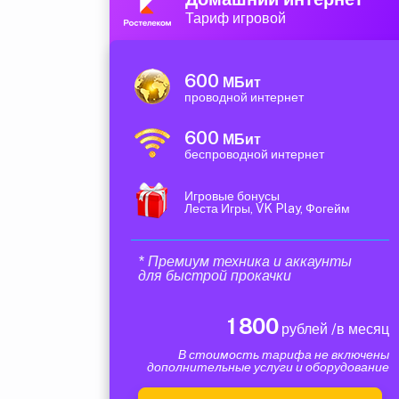
Тариф игровой
600
МБит
проводной интернет
600
МБит
беспроводной интернет
Игровые бонусы
Леста Игры, VK Play, Фогейм
* Премиум техника и аккаунты
для быстрой прокачки
1 800
рублей /в месяц
В стоимость тарифа не включены
дополнительные услуги и оборудование