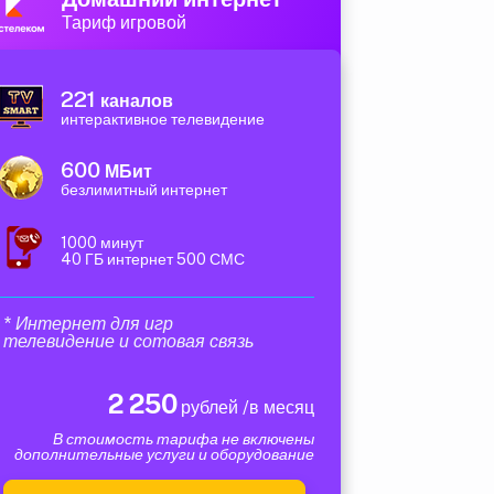
Тариф игровой
221
каналов
интерактивное телевидение
600
МБит
безлимитный интернет
1000 минут
40 ГБ интернет 500 СМС
* Интернет для игр
телевидение и сотовая связь
2 250
рублей /в месяц
В стоимость тарифа не включены
дополнительные услуги и оборудование