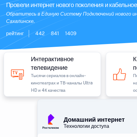
Провели интернет нового поколения и кабельно
Обратитесь в Единую Систему Подключений нового ин
Сахалинске.
рейтинг
442
841
1409
Интерактивное
К
телевидение
п
Тысячи сериалов в онлайн-
П
кинотеатрах и ТВ-каналы Ultra
н
HD и 4К качества
о
Домашний интернет
Технологии доступа