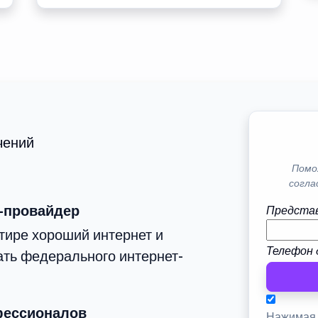
чений
Помо
согла
-провайдер
Представ
тире хороший интернет и
Телефон 
ать федерального интернет-
фессионалов
Нажимая 