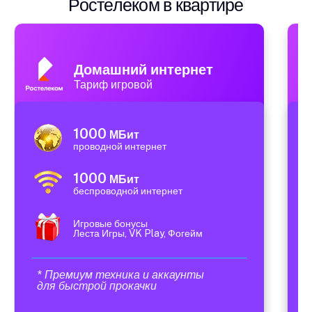
Ростелеком в квартире
Домашний интернет
Тариф игровой
1000
МБит
проводной интернет
1000
МБит
беспроводной интернет
Игровые бонусы
Леста Игры, VK Play, Фогейм
* Премиум техника и аккаунты
для быстрой прокачки