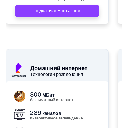
подключаем по акции
А
Домашний интернет
Технологии развлечения
300
МБит
безлимитный интернет
239
каналов
интерактивное телевидение