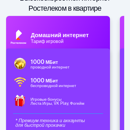
Ростелеком в квартире
Домашний интернет
Тариф игровой
1000
МБит
проводной интернет
1000
МБит
беспроводной интернет
Игровые бонусы
Леста Игры, VK Play, Фогейм
* Премиум техника и аккаунты
для быстрой прокачки