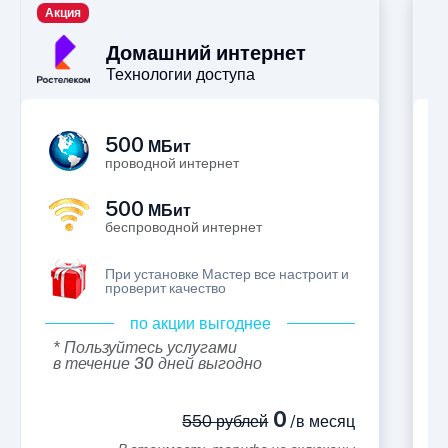
Акция
П
Домашний интернет
Технологии доступа
500
МБит
проводной интернет
500
МБит
беспроводной интернет
При установке Мастер все настроит и
проверит качество
по акции выгоднее
* Пользуйтесь услугами
в течение 30 дней выгодно
0
550 рублей
/в месяц