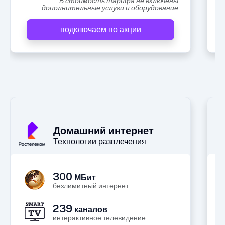
В стоимость тарифа не включены
дополнительные услуги и оборудование
подключаем по акции
А
Домашний интернет
Технологии развлечения
300
МБит
безлимитный интернет
239
каналов
интерактивное телевидение