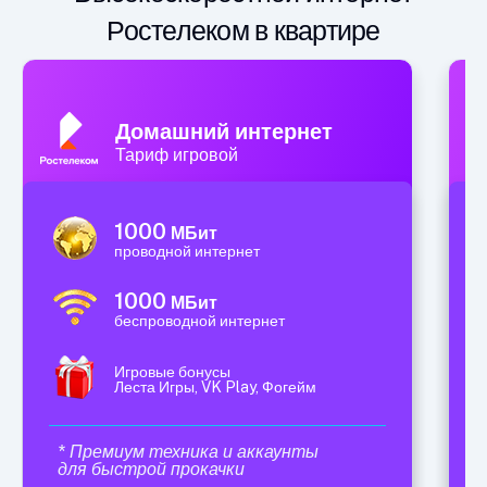
Ростелеком в квартире
Домашний интернет
Тариф игровой
1000
МБит
проводной интернет
1000
МБит
беспроводной интернет
Игровые бонусы
Леста Игры, VK Play, Фогейм
* Премиум техника и аккаунты
для быстрой прокачки