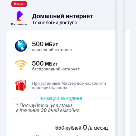
Акция
П
Домашний интернет
Технологии доступа
500
МБит
проводной интернет
500
МБит
беспроводной интернет
При установке Мастер все настроит и
проверит качество
по акции выгоднее
* Пользуйтесь услугами
в течение 30 дней выгодно
0
550 рублей
/в месяц