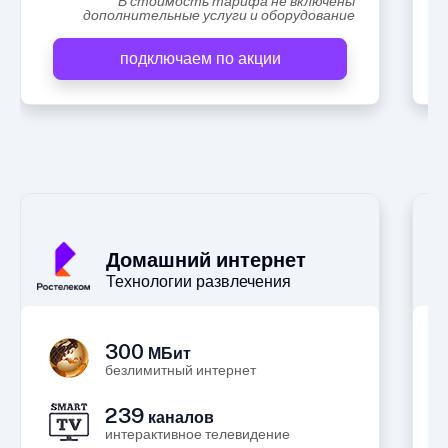
В стоимость тарифа не включены
дополнительные услуги и оборудование
подключаем по акции
А
Домашний интернет
Технологии развлечения
300
МБит
безлимитный интернет
239
каналов
интерактивное телевидение