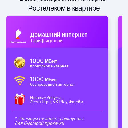
Ростелеком в квартире
Домашний интернет
Тариф игровой
1000
МБит
проводной интернет
1000
МБит
беспроводной интернет
Игровые бонусы
Леста Игры, VK Play, Фогейм
* Премиум техника и аккаунты
для быстрой прокачки