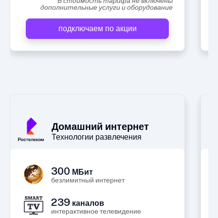
В стоимость тарифа не включены
дополнительные услуги и оборудование
подключаем по акции
А
Домашний интернет
Технологии развлечения
300
МБит
безлимитный интернет
239
каналов
интерактивное телевидение