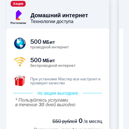
Акция
П
Домашний интернет
Технологии доступа
500
МБит
проводной интернет
500
МБит
беспроводной интернет
При установке Мастер все настроит и
проверит качество
по акции выгоднее
* Пользуйтесь услугами
в течение 30 дней выгодно
0
550 рублей
/в месяц