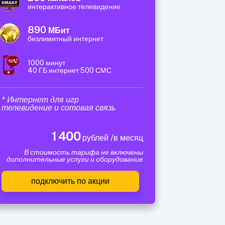
интерактивное телевидение
890
МБит
безлимитный интернет
1000 минут
40 ГБ интернет 500 СМС
* Интернет для игр
телевидение и сотовая связь
1 400
рублей /в месяц
В стоимость тарифа не включены
дополнительные услуги и оборудование
подключить по акции