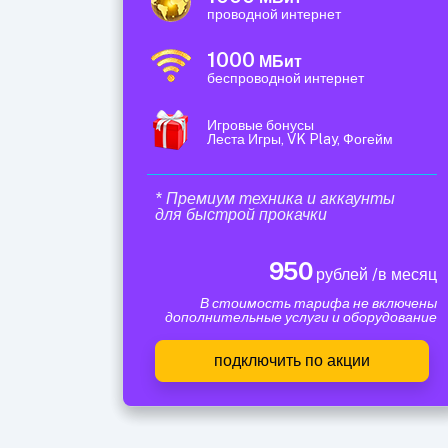
проводной интернет
1000
МБит
беспроводной интернет
Игровые бонусы
Леста Игры, VK Play, Фогейм
* Премиум техника и аккаунты
для быстрой прокачки
950
рублей /в месяц
В стоимость тарифа не включены
дополнительные услуги и оборудование
подключить по акции