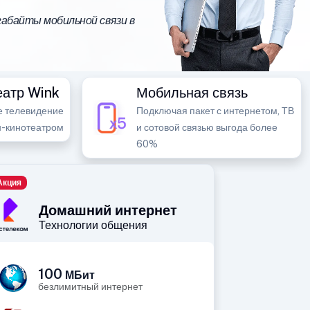
абайты мобильной связи в
еатр Wink
Мобильная связь
е телевидение
Подключая пакет с интернетом, ТВ
н-кинотеатром
и сотовой связью выгода более
60%
Акция
Домашний интернет
Технологии общения
100
МБит
безлимитный интернет