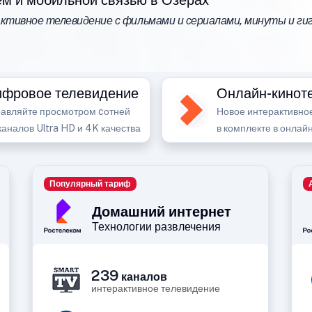
м и мобильной связью в Озерах
тивное телевидение с фильмами и сериалами, минуты и гиг
фровое телевидение
Онлайн-кинот
авляйте просмотром cотней
Новое интерактивно
каналов Ultra HD и 4K качества
в комплекте в онлай
Популярный тариф
Домашний интернет
Технологии развлечения
239
каналов
интерактивное телевидение