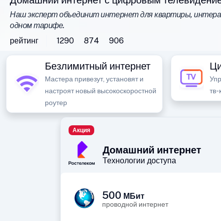
Домашний интернет с цифровым телевидение
Наш эксперт объединит интернет для квартиры, интерак
одном тарифе.
рейтинг
1290
874
906
Безлимитный интернет
Ци
Мастера привезут, установят и
Упр
настроят новый высокоскоростной
тв-
роутер
Акция
Домашний интернет
Технологии доступа
500
МБит
проводной интернет