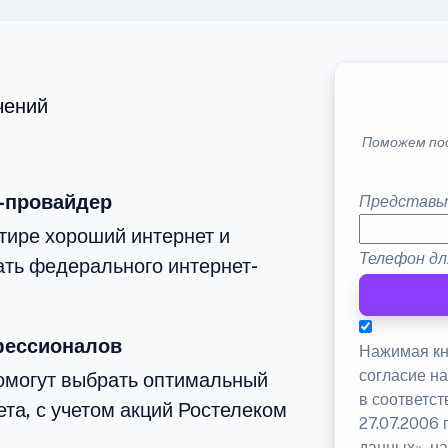
чений
Поможем по
-провайдер
Представь
тире хороший интернет и
Телефон дл
ать федерального интернет-
фессионалов
Нажимая кн
согласие н
омогут выбрать оптимальный
в соответс
та, с учетом акций Ростелеком
27.07.2006
данных», на