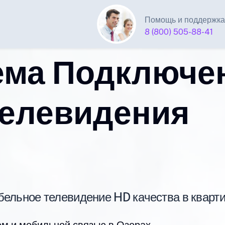
Помощь и поддержка
8 (800) 505-88-41
ема Подключе
телевидения
абельное телевидение HD качества в кварт