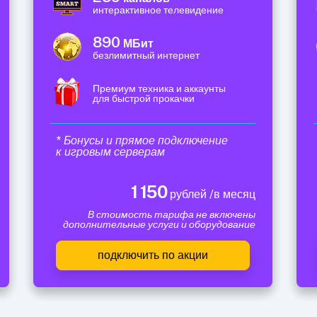
интерактивное телевидение
890
МБит
безлимитный интернет
Премиум техника и аккаунты
для быстрой прокачки
* Бонусы и прямое подключение
к игровым серверам
1 150
рублей /в месяц
В стоимость тарифа не включены
дополнительные услуги и оборудование
подключить по акции