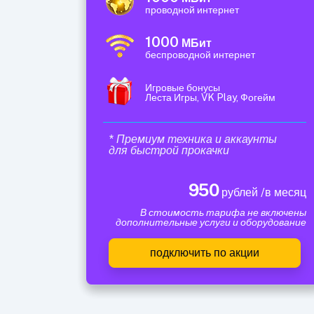
проводной интернет
1000
МБит
беспроводной интернет
Игровые бонусы
Леста Игры, VK Play, Фогейм
* Премиум техника и аккаунты
для быстрой прокачки
950
рублей /в месяц
В стоимость тарифа не включены
дополнительные услуги и оборудование
подключить по акции