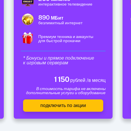
интерактивное телевидение
890
МБит
безлимитный интернет
Премиум техника и аккаунты
для быстрой прокачки
* Бонусы и прямое подключение
к игровым серверам
1 150
рублей /в месяц
В стоимость тарифа не включены
дополнительные услуги и оборудование
подключить по акции