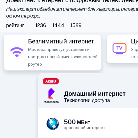
Домашний интернет с цифровым телевидение
Наш эксперт объединит интернет для квартиры, интерак
одном тарифе.
рейтинг
1236
1444
1589
Безлимитный интернет
Ци
Мастера привезут, установят и
Упр
настроят новый высокоскоростной
тв-
роутер
Акция
Домашний интернет
Технологии доступа
500
МБит
проводной интернет