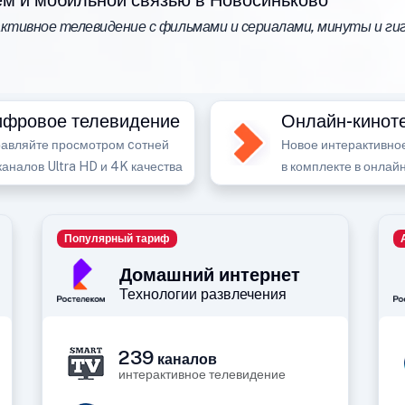
м и мобильной связью в Новосиньково
тивное телевидение с фильмами и сериалами, минуты и гиг
фровое телевидение
Онлайн-кинот
авляйте просмотром cотней
Новое интерактивно
каналов Ultra HD и 4K качества
в комплекте в онлай
Популярный тариф
Домашний интернет
Технологии развлечения
239
каналов
интерактивное телевидение