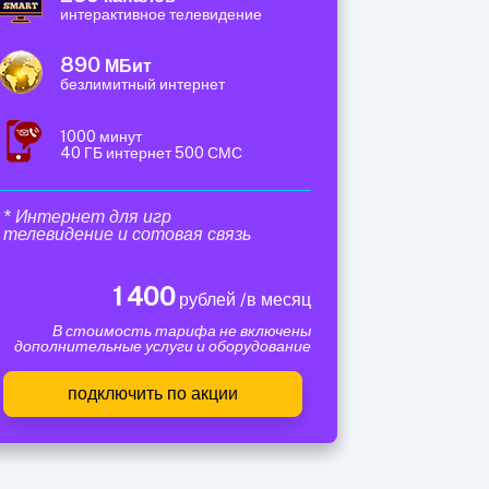
интерактивное телевидение
890
МБит
безлимитный интернет
1000 минут
40 ГБ интернет 500 СМС
* Интернет для игр
телевидение и сотовая связь
1 400
рублей /в месяц
В стоимость тарифа не включены
дополнительные услуги и оборудование
подключить по акции