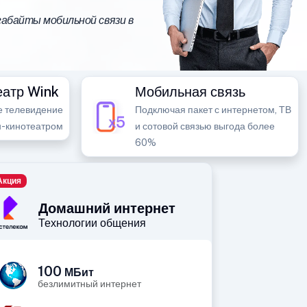
абайты мобильной связи в
еатр Wink
Мобильная связь
е телевидение
Подключая пакет с интернетом, ТВ
н-кинотеатром
и сотовой связью выгода более
60%
Акция
Домашний интернет
Технологии общения
100
МБит
безлимитный интернет