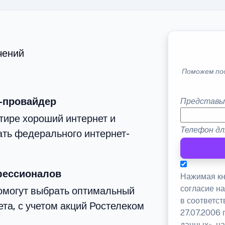
чений
Поможем по
-провайдер
Представь
тире хороший интернет и
Телефон дл
ать федерального интернет-
фессионалов
Нажимая кн
согласие н
омогут выбрать оптимальный
в соответс
та, с учетом акций Ростелеком
27.07.2006
данных», на