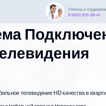
Помощь и поддержка
8 (800) 505-88-41
ема Подключе
телевидения
абельное телевидение HD качества в квар